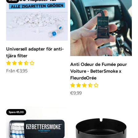
Universell adapter för anti-
tjära filter
Anti Odeur de Fumée pour
REA-pris
Från €3,95
Voiture - BetterSmoke x
FleurdeOrée
REA-pris
€9,99
Spara €5,00