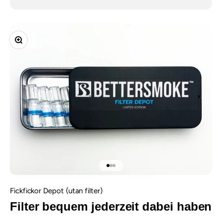
Zooma
Gå till 1
Gå till 2
Gå till 3
Fickfickor Depot (utan filter)
Filter bequem jederzeit dabei haben