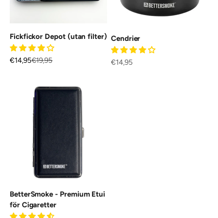
Fickfickor Depot (utan filter)
Cendrier
REA-pris
Pris
€14,95
€19,95
REA-pris
€14,95
BetterSmoke - Premium Etui
för Cigaretter