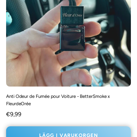
Anti Odeur de Fumée pour Voiture - BetterSmoke x
FleurdeOrée
REA-pris
€9,99
LÄGG I VARUKORGEN