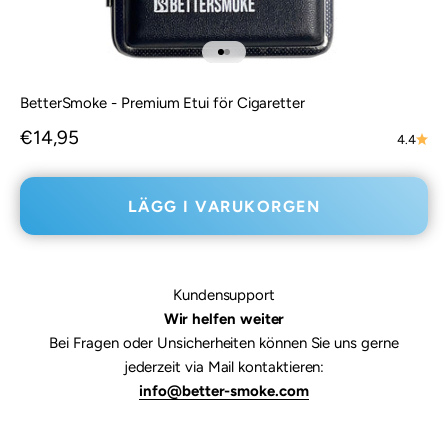
Gå till 1
Gå till 2
BetterSmoke - Premium Etui för Cigaretter
REA-pris
€14,95
4.4
LÄGG I VARUKORGEN
Kundensupport
Wir helfen weiter
Bei Fragen oder Unsicherheiten können Sie uns gerne
jederzeit via Mail kontaktieren:
info@better-smoke.com