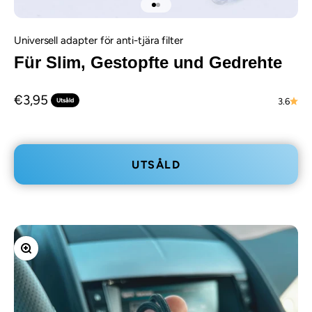
Gå till 1
Gå till 2
Universell adapter för anti-tjära filter
Für Slim, Gestopfte und Gedrehte
REA-pris
€3,95
Utsåld
3.6
UTSÅLD
Zooma