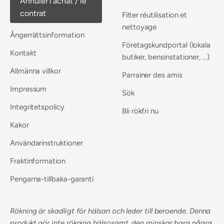
Annuler l'achat / le
contrat
Filter réutilisation et
nettoyage
Ångerrättsinformation
Företagskundportal (lokala
Kontakt
butiker, bensinstationer, ...)
Allmänna villkor
Parrainer des amis
Impressum
Sök
Integritetspolicy
Bli rökfri nu
Kakor
Användarinstruktioner
Fraktinformation
Pengarna-tillbaka-garanti
Rökning är skadligt för hälsan och leder till beroende. Denna
produkt gör inte rökning hälsosamt, den minskar bara några