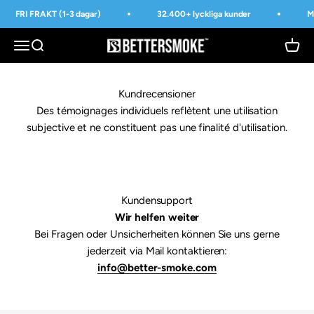
Hoppa till innehållet
FRI FRAKT (1-3 dagar)
32.400+ lyckliga kunder
M
BetterSmoke™
Öppna navigeringsmenyn
Öppna sök
Öppna
Kundrecensioner
Des témoignages individuels reflètent une utilisation
subjective et ne constituent pas une finalité d'utilisation.
Kundensupport
Wir helfen weiter
Bei Fragen oder Unsicherheiten können Sie uns gerne
jederzeit via Mail kontaktieren:
info@better-smoke.com