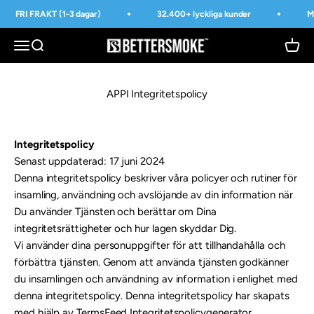
Hoppa till innehållet
FRI FRAKT (1-3 dagar)
32.400+ lyckliga kunder
M
BetterSmoke™
Öppna navigeringsmenyn
Öppna sök
Öppna
APPI Integritetspolicy
Integritetspolicy
Senast uppdaterad: 17 juni 2024
Denna integritetspolicy beskriver våra policyer och rutiner för
insamling, användning och avslöjande av din information när
Du använder Tjänsten och berättar om Dina
integritetsrättigheter och hur lagen skyddar Dig.
Vi använder dina personuppgifter för att tillhandahålla och
förbättra tjänsten. Genom att använda tjänsten godkänner
du insamlingen och användning av information i enlighet med
denna integritetspolicy. Denna integritetspolicy har skapats
med hjälp av
TermsFeed Integritetspolicygenerator
.