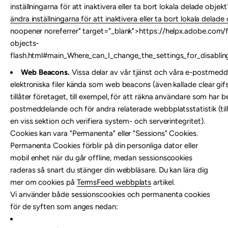
inställningarna för att inaktivera eller ta bort lokala delade objek
ändra inställningarna för att inaktivera eller ta bort lokala delade 
noopener noreferrer" target="_blank">https://helpx.adobe.com/f
objects-
flash.html#main_Where_can_I_change_the_settings_for_disablin
Web Beacons.
Vissa delar av vår tjänst och våra e-postmedd
elektroniska filer kända som web beacons (även kallade clear gifs,
tillåter företaget, till exempel, för att räkna användare som har b
postmeddelande och för andra relaterade webbplatsstatistik (till
en viss sektion och verifiera system- och serverintegritet).
Cookies kan vara "Permanenta" eller "Sessions" Cookies.
Permanenta Cookies förblir på din personliga dator eller
mobil enhet när du går offline, medan sessionscookies
raderas så snart du stänger din webbläsare. Du kan lära dig
mer om cookies på
TermsFeed webbplats
artikel.
Vi använder både sessionscookies och permanenta cookies
för de syften som anges nedan: