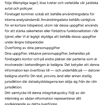
följa tillämpliga lagar), lösa tvister och verkställa vår juridiska
avtal och policyer.
Företaget kommer också att behålla användningsdata för
interna analysändamål. Användningsdata behålls vanligtvis
för en kortare tidsperiod, utom när dessa uppgifter används
för att stärka säkerheten eller förbättra funktionaliteten i Vår
tjänst, eller Vi är lagligt skyldiga att behålla dessa uppgifter
under längre tidsperioder.
Överföring av dina personuppgifter
Dina uppgifter, inklusive personuppgifter, behandlas på
företagets kontor och på andra platser där parterna som är
involverade i behandlingen är belägna. Det betyder att denna
information kan överföras till — och underhålls på — datorer
belägna utanför Din stat, provins, land eller annan statlig
jurisdiktion där dataskyddslagarna kan skilja sig från de i din
jurisdiktion.
Ditt samtycke till denna integritetspolicy följt av din
inlämning av sådan information representerar ditt
godkännande av detta överföring.