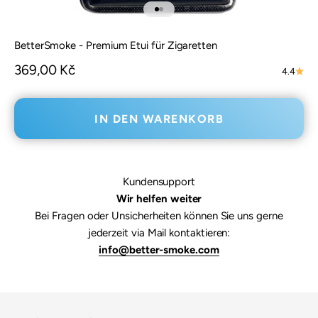
Gehe zu Element 1
Gehe zu Element 2
BetterSmoke - Premium Etui für Zigaretten
Angebot
369,00 Kč
4.4
IN DEN WARENKORB
Kundensupport
Wir helfen weiter
Bei Fragen oder Unsicherheiten können Sie uns gerne
jederzeit via Mail kontaktieren:
info@better-smoke.com