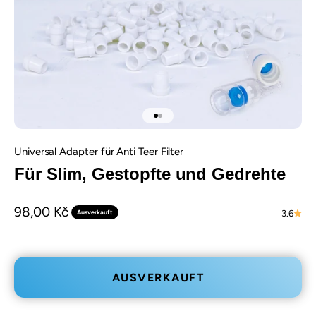
Gehe zu Element 1
Gehe zu Element 2
Universal Adapter für Anti Teer Filter
Für Slim, Gestopfte und Gedrehte
Angebot
98,00 Kč
Ausverkauft
3.6
AUSVERKAUFT