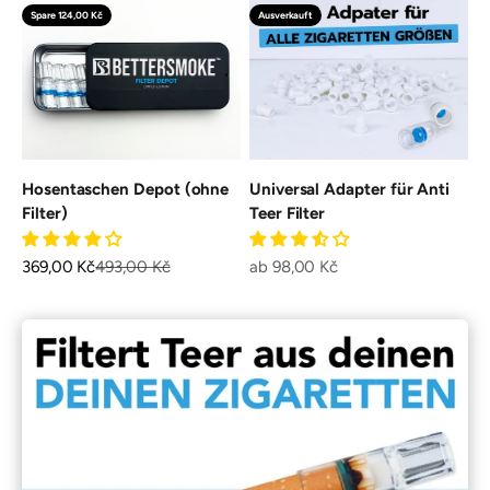
Spare 124,00 Kč
Ausverkauft
Hosentaschen Depot (ohne
Universal Adapter für Anti
Filter)
Teer Filter
Angebot
Regulärer Preis
Angebot
369,00 Kč
493,00 Kč
ab 98,00 Kč