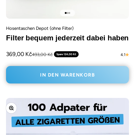
Gehe zu Element 1
Gehe zu Element 2
Gehe zu Element 3
Hosentaschen Depot (ohne Filter)
Filter bequem jederzeit dabei haben
Angebot
369,00 Kč
Regulärer Preis
493,00 Kč
Spare 124,00 Kč
4.1
IN DEN WARENKORB
Bild vergrößern