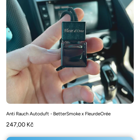
Anti Rauch Autoduft - BetterSmoke x FleurdeOrée
Angebot
247,00 Kč