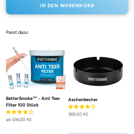
IN DEN WARENKORB
Passt dazu:
BetterSmoke™ - Anti Teer
Aschenbecher
Filter 100 Stück
Angebot
369,00 Kč
Angebot
ab 616,00 Kč