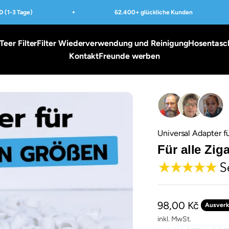
(1-3 Tage)
62.400+ glückliche Kunden
Teer Filter
Filter Wiederverwendung und Reinigung
Hosentasc
Kontakt
Freunde werben
Universal Adapter fü
Für alle Zig
Angebot
98,00 Kč
Ausverk
inkl. MwSt.