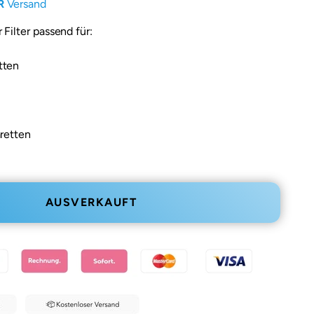
R
Versand
Filter passend für:
tten
retten
AUSVERKAUFT