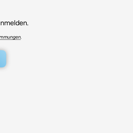
anmelden.
timmungen
.