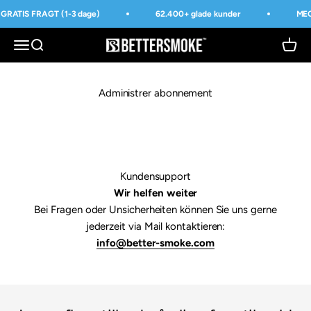
Spring til indhold
GRATIS FRAGT (1-3 dage)
62.400+ glade kunder
MEG
BetterSmoke™
Åbn navigationsmenu
Åbn søgefunktion
Åbn i
Administrer abonnement
Kundensupport
Wir helfen weiter
Bei Fragen oder Unsicherheiten können Sie uns gerne
jederzeit via Mail kontaktieren:
info@better-smoke.com