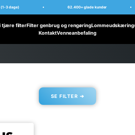
(1-3 dage)
62.400+ glade kunder
 tjære filter
Filter genbrug og rengøring
Lommeudskærings
Kontakt
Venneanbefaling
SE FILTER ➔