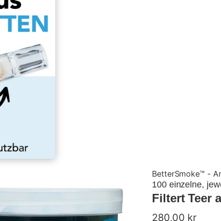
BetterSmoke™ - Ant
100 einzelne, je
Filtert Tee
Salgspris
280,00 kr