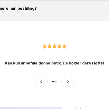
nere min bestilling?
Kan kun anbefale denne butik. De holder deres løfte!
Forrige
Næste
Gå til element 1
Gå til element 2
Gå til element 3