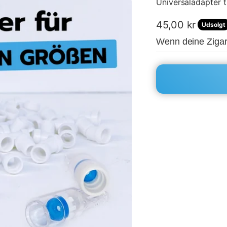
Universaladapter til
Salgspris
45,00 kr
Udsolgt
Wenn deine Zigar