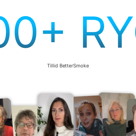
00+ R
Tillid BetterSmoke