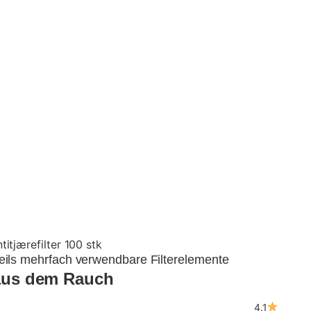
itjærefilter 100 stk
weils mehrfach verwendbare Filterelemente
r aus dem Rauch
4.1