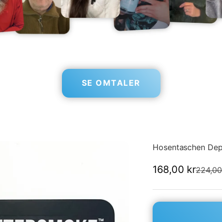

SE OMTALER
Hosentaschen Depo
Salgspris
168,00 kr
Normal
224,00