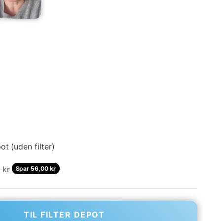
t (uden filter)
pris
 kr
Spar 56,00 kr
TIL FILTER DEPOT