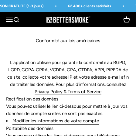
Přejít na obsah
SON GRATUITE (1-3 jours)
62.400+ clients satisfaits
BetterSmoke™
Otevřít navigační menu
Otevřít vyhledávání
Otevří
Conformité aux lois américaines
L'application utilisée pour garantir la conformité au RGPD,
LGPD, CCPA-CPRA, VCDPA, CPA, CTDPA, APPI, PIPEDA de
ce site, collecte votre adresse IP et votre adresse e-mail afin
de traiter les données. Pour plus d'informations, consultez
Privacy Policy & Terms of Service
Rectification des données
Vous pouvez utiliser le lien ci-dessous pour mettre à jour vos
données de compte si elles ne sont pas exactes.
Modifier les informations de votre compte
Portabilité des données
Vous pouvez utiliser les liens ci-dessous pour télécharger