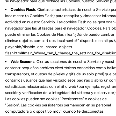
su navegador para que rechace las Cookies, nuestro Servicio pu
Cookies Flash.
Ciertas características de nuestro Servicio p
localmente (o Cookies Flash) para recopilar y almacenar informa
actividad en nuestro Servicio. Las cookies Flash no se gestionan
navegador que las utilizadas para el navegador. Cookies. Para
puede eliminar las Cookies de Flash, lea "¿Dónde puedo cambiar l
eliminar objetos compartidos localmente?" disponible en
https:
player/kb/disable-local-shared-objects-
flash.html#main_Where_can_I_change_the_settings_for_disablin
Web Beacons.
Ciertas secciones de nuestro Servicio y nuest
contener pequeños archivos electrónicos conocidos como baliz
transparentes, etiquetas de píxeles y gifs de un solo píxel) que 
contar los usuarios que han visitado esos páginas o abrió un cor
estadísticas relacionadas con el sitio web (por ejemplo, registra
sección y verificación de la integridad del sistema y del servidor)
Las cookies pueden ser cookies "Persistentes" o cookies de
"Sesión". Las cookies persistentes permanecen en su personal
computadora o dispositivo móvil cuando te desconectas,