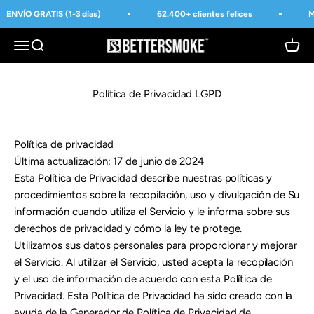
Přejít na obsah
ENVÍO GRATIS (1-3 días)
62.400+ clientes felices
M
BetterSmoke™
Otevřít navigační menu
Otevřít vyhledávání
Otevří
Política de Privacidad LGPD
Política de privacidad
Última actualización: 17 de junio de 2024
Esta Política de Privacidad describe nuestras políticas y
procedimientos sobre la recopilación, uso y divulgación de Su
información cuando utiliza el Servicio y le informa sobre sus
derechos de privacidad y cómo la ley te protege.
Utilizamos sus datos personales para proporcionar y mejorar
el Servicio. Al utilizar el Servicio, usted acepta la recopilación
y el uso de información de acuerdo con esta Política de
Privacidad. Esta Política de Privacidad ha sido creado con la
ayuda de la
Generador de Política de Privacidad de