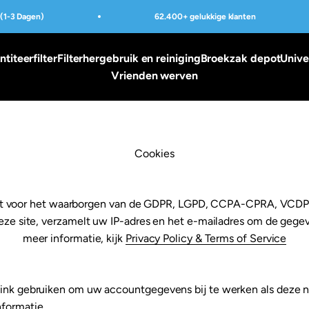
1-3 Dagen)
62.400+ gelukkige klanten
ntiteerfilter
Filterhergebruik en reiniging
Broekzak depot
Unive
Vrienden werven
Cookies
ikt voor het waarborgen van de GDPR, LGPD, CCPA-CPRA, VCDP
ze site, verzamelt uw IP-adres en het e-mailadres om de gege
meer informatie, kijk
Privacy Policy & Terms of Service
ink gebruiken om uw accountgegevens bij te werken als deze nie
formatie