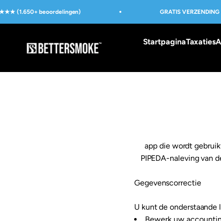
Naar inhoud
★★ (1.650+ beoordelingen)
GRATIS VERZENDING (
Startpagina
Taxaties
A
BetterSmoke™
app die wordt gebru
PIPEDA-naleving van de
Gegevenscorrectie
U kunt de onderstaande l
Bewerk uw accountin