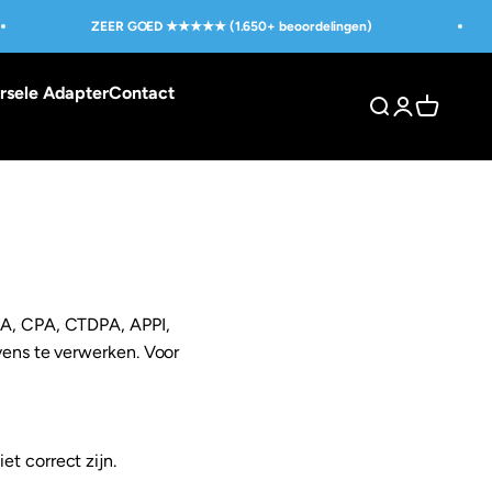
ZEER GOED ★★★★★ (1.650+ beoordelingen)
rsele Adapter
Contact
Zoeken openen
Accountpagi
Winkelwa
A, CPA, CTDPA, APPI,
vens te verwerken. Voor
t correct zijn.