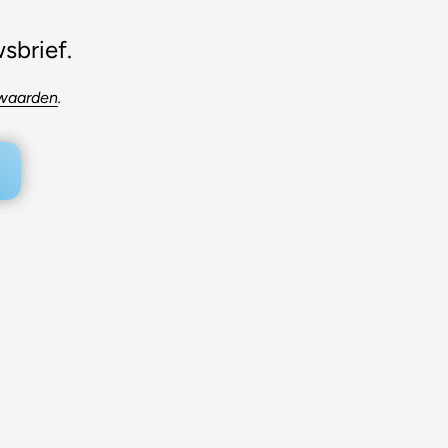
sbrief.
rwaarden
.