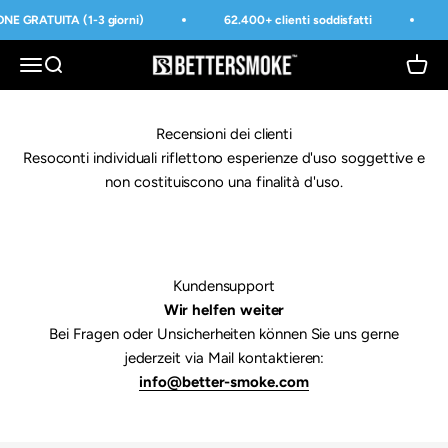
Vai al contenuto
ONE GRATUITA (1-3 giorni)
62.400+ clienti soddisfatti
BetterSmoke™
Apri il menu di navigazione
Mostra il menu di ricerca
Mostra 
Recensioni dei clienti
Resoconti individuali riflettono esperienze d'uso soggettive e
non costituiscono una finalità d'uso.
Kundensupport
Wir helfen weiter
Bei Fragen oder Unsicherheiten können Sie uns gerne
jederzeit via Mail kontaktieren:
info@better-smoke.com