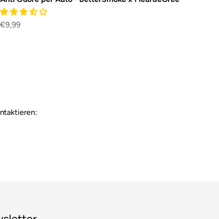
Prezzo scontato
€9,99
ntaktieren:
sletter.