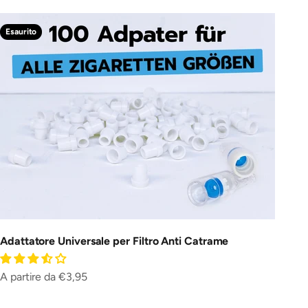
Esaurito
Adattatore Universale per Filtro Anti Catrame
Prezzo scontato
A partire da €3,95