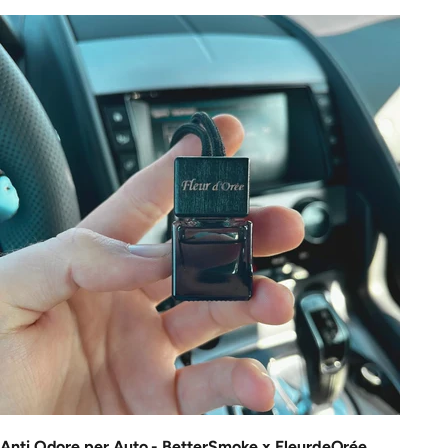
Anti Odore per Auto - BetterSmoke x FleurdeOrée