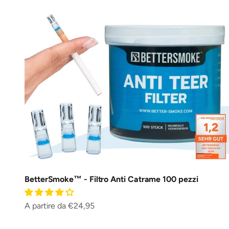
BetterSmoke™ - Filtro Anti Catrame 100 pezzi
Prezzo scontato
A partire da €24,95