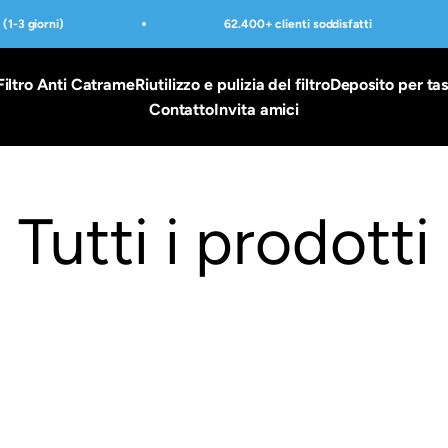
1-3 giorni)
62.400+ clienti soddisfatti
Filtro Anti Catrame
Riutilizzo e pulizia del filtro
Deposito per ta
Contatto
Invita amici
Tutti i prodotti