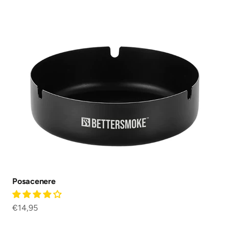
Posacenere
Prezzo scontato
€14,95