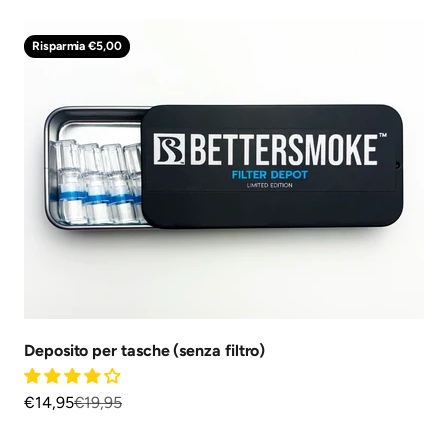
Risparmia €5,00
Deposito per tasche (senza filtro)
Prezzo scontato
Prezzo
€14,95
€19,95