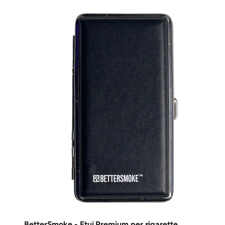
BetterSmoke - Etui Premium per sigarette