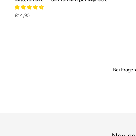
Prezzo scontato
€14,95
Bei Fragen
Non per