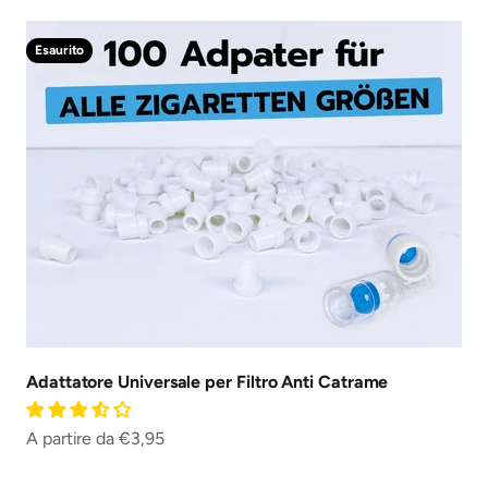
Esaurito
Adattatore Universale per Filtro Anti Catrame
Prezzo scontato
A partire da €3,95