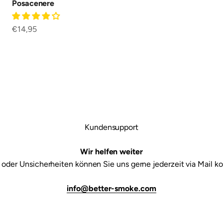

Posacenere
Prezzo scontato
€14,95
Kundensupport
Wir helfen weiter
 oder Unsicherheiten können Sie uns gerne jederzeit via Mail ko
info@better-smoke.com