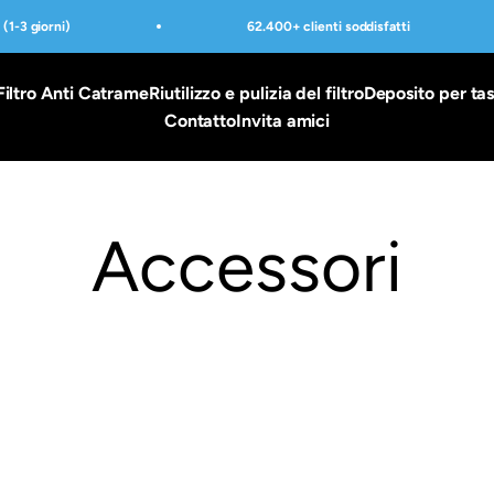
1-3 giorni)
62.400+ clienti soddisfatti
Filtro Anti Catrame
Riutilizzo e pulizia del filtro
Deposito per ta
Contatto
Invita amici
Accessori