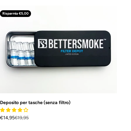
Risparmia €5,00
Deposito per tasche (senza filtro)
Prezzo scontato
Prezzo
€14,95
€19,95