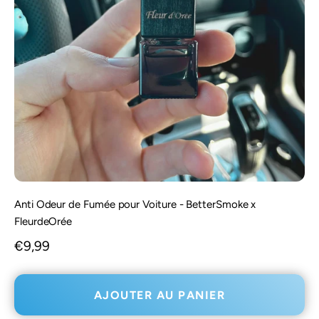
Anti Odeur de Fumée pour Voiture - BetterSmoke x
FleurdeOrée
Prix de vente
€9,99
AJOUTER AU PANIER