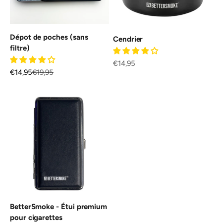
Dépot de poches (sans
Cendrier
filtre)
Prix de vente
€14,95
Prix de vente
Prix normal
€14,95
€19,95
BetterSmoke - Étui premium
pour cigarettes