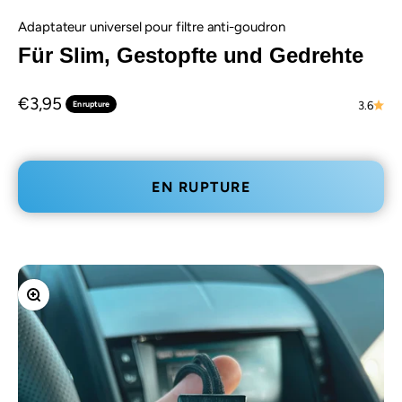
Adaptateur universel pour filtre anti-goudron
Für Slim, Gestopfte und Gedrehte
Prix de vente
€3,95
En rupture
3.6
EN RUPTURE
Zoomer sur l'image