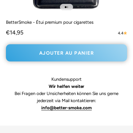
Aller à l'élément 1
Aller à l'élément 2
BetterSmoke - Étui premium pour cigarettes
Prix de vente
€14,95
4.4
AJOUTER AU PANIER
Kundensupport
Wir helfen weiter
Bei Fragen oder Unsicherheiten können Sie uns gerne
jederzeit via Mail kontaktieren:
info@better-smoke.com