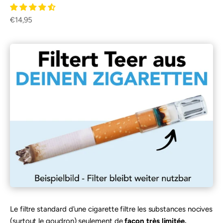
Prix de vente
€14,95
Le filtre standard d'une cigarette filtre les substances nocives
(surtout le goudron) seulement de
façon très limitée.