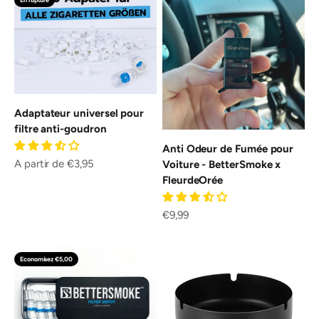
Adaptateur universel pour
filtre anti-goudron
Anti Odeur de Fumée pour
Prix de vente
A partir de €3,95
Voiture - BetterSmoke x
FleurdeOrée
Prix de vente
€9,99
Economisez €5,00