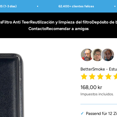
 (1-3 días)
62.400+ clientes felices
es
Filtro Anti Teer
Reutilización y limpieza del filtro
Depósito de b
Contacto
Recomendar a amigos
BetterSmoke - Estu
Precio de ofert
168,00 kr
Impuestos incluidos.
Passend für 12 Z