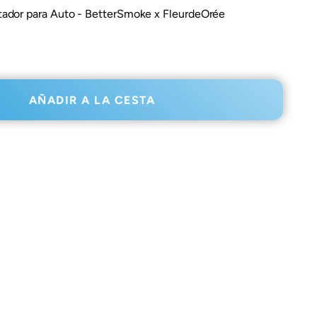
dor para Auto - BetterSmoke x FleurdeOrée
a
AÑADIR A LA CESTA