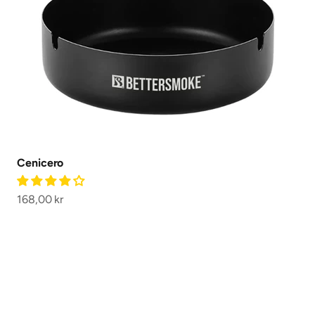
Cenicero
Precio de oferta
168,00 kr