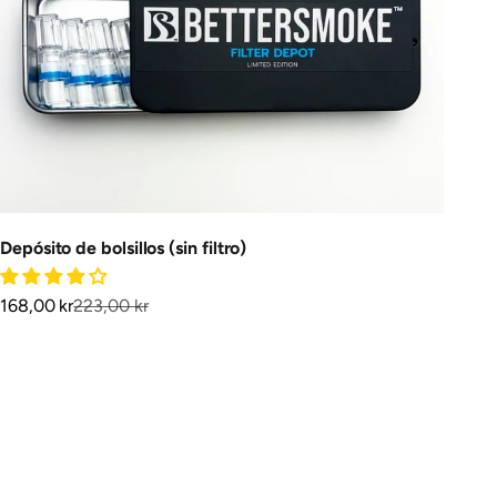
Depósito de bolsillos (sin filtro)
Precio de oferta
Precio normal
168,00 kr
223,00 kr