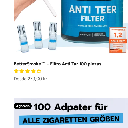
BetterSmoke™ - Filtro Anti Tar 100 piezas
Precio de oferta
Desde 279,00 kr
Agotado