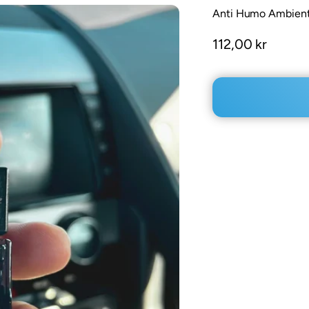
Anti Humo Ambienta
Precio de ofert
112,00 kr