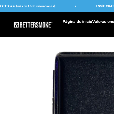
Ir al contenido
★★★★★ (más de 1.650 valoraciones)
ENVÍO GRATIS
Página de inicio
Valoracion
BetterSmoke™