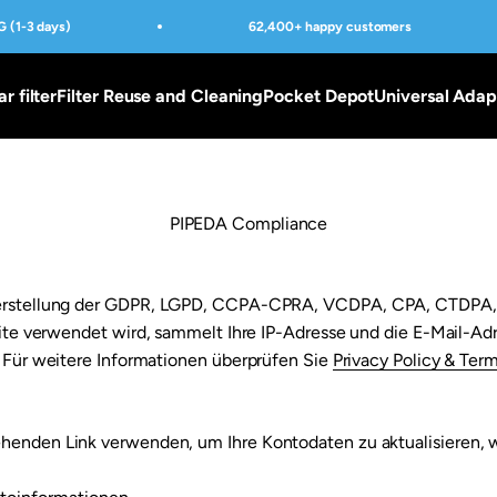
 (1-3 days)
62,400+ happy customers
ar filter
Filter Reuse and Cleaning
Pocket Depot
Universal Adap
PIPEDA Compliance
cherstellung der GDPR, LGPD, CCPA-CPRA, VCDPA, CPA, CTDPA,
ite verwendet wird, sammelt Ihre IP-Adresse und die E-Mail-Ad
. Für weitere Informationen überprüfen Sie
Privacy Policy & Ter
henden Link verwenden, um Ihre Kontodaten zu aktualisieren, w