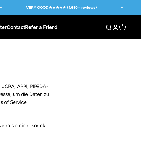
VERY GOOD ★★★★★ (1,650+ reviews)
ter
Contact
Refer a Friend
Open search
Open custom
Open shop
 UCPA, APPI, PIPEDA-
resse, um die Daten zu
ms of Service
enn sie nicht korrekt