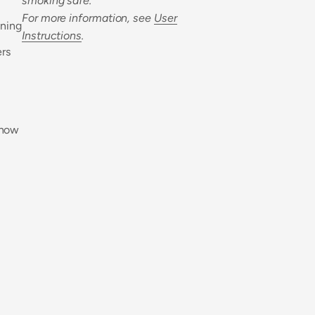
smoking safe.
For more information, see
User
aning
Instructions
.
ers
 now