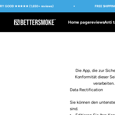
Skip to content
RY GOOD ★★★★★ (1,650+ reviews)
FREE SHIPPING
BetterSmoke™
Home page
reviews
Anti t
Die App, die zur Si
Konformität dieser Se
verarbeiten
Data Rectification
Sie können den untenste
sind.