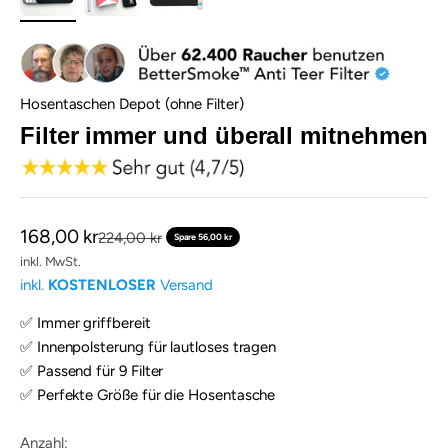
Hosentaschen Depot (ohne Filter)
Filter immer und überall mitnehmen
Angebot
168,00 kr
Regulärer Preis
224,00 kr
Spare 56,00 kr
inkl. MwSt.
inkl.
KOSTENLOSER
Versand
✅ Immer griffbereit
✅ Innenpolsterung für lautloses tragen
✅ Passend für 9 Filter
✅ Perfekte Größe für die Hosentasche
Anzahl: