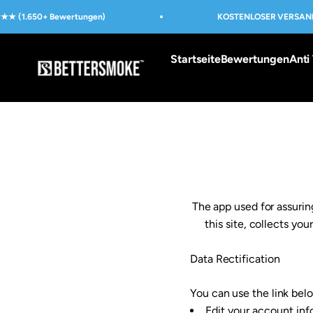
Zum Inhalt springen
★ (1.650+ Bewertungen)
KOSTENLOSER VERSAND 
Startseite
Bewertungen
Anti 
BetterSmoke™
The app used for assu
this site, collects yo
Data Rectification
You can use the link belo
Edit your account in