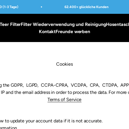
(1-3 Tage)
62.400+ glückliche Kunden
Teer Filter
Filter Wiederverwendung und Reinigung
Hosentasc
Kontakt
Freunde werben
Cookies
ring the GDPR, LGPD, CCPA-CPRA, VCDPA, CPA, CTDPA, APPI
ur IP and the email address in order to process the data. For mor
Terms of Service
w to update your account data if it is not accurate.
formation