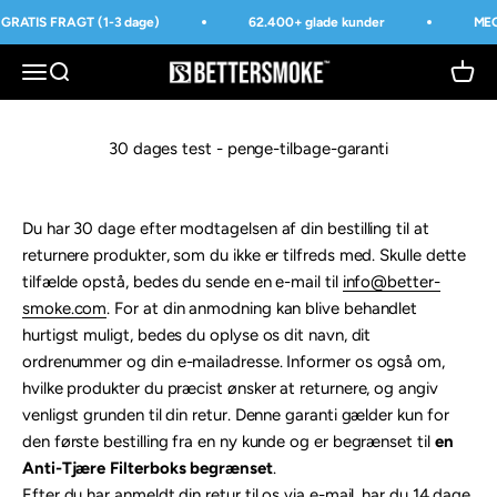
Spring til indhold
GRATIS FRAGT (1-3 dage)
62.400+ glade kunder
MEG
BetterSmoke™
Åbn navigationsmenu
Åbn søgefunktion
Åbn i
30 dages test - penge-tilbage-garanti
Du har 30 dage efter modtagelsen af din bestilling til at
returnere produkter, som du ikke er tilfreds med. Skulle dette
tilfælde opstå, bedes du sende en e-mail til
info@better-
smoke.com
. For at din anmodning kan blive behandlet
hurtigst muligt, bedes du oplyse os dit navn, dit
ordrenummer og din e-mailadresse. Informer os også om,
hvilke produkter du præcist ønsker at returnere, og angiv
venligst grunden til din retur. Denne garanti gælder kun for
den første bestilling fra en ny kunde og er begrænset til
en
Anti-Tjære Filterboks begrænset
.
Efter du har anmeldt din retur til os via e-mail, har du 14 dage