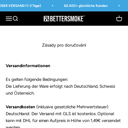
Přejít na obsah
SER VERSAND (1-3 Tage)
62.400+ glückliche Kunden
BetterSmoke™
Otevřít navigační menu
Otevřít vyhledávání
Otevří
Zásady pro doručování
Versandinformationen
Es gelten folgende Bedingungen:
Die Lieferung der Ware erfolgt nach Deutschland, Schweiz
und Österreich.
Versandkosten
(inklusive gesetzliche Mehrwertsteuer)
Deutschland: Der Versand mit GLS ist kostenlos. Optional
kann mit DHL für einen Aufpreis in Höhe von 1,49€ versendet
werden.