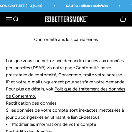
Passer au contenu
SON GRATUITE (1-3 jours)
62.400+ clients satisfaits
BetterSmoke™
Ouvrir la navigation
Ouvrir la recherche
Voir le
Conformité aux lois canadiennes
Lorsque vous soumettez une demande d'accès aux données
personnelles (DSAR) via notre page Conformité, notre
prestataire de conformité, Consentmo, traite votre adresse
IP et votre e-mail uniquement pour satisfaire votre demande.
Pour plus de détails, voir
Politique de traitement des données
de Consentmo
.
Rectification des données
Si les données de votre compte sont inexactes, mettez-les à
jour ou corrigez-les en utilisant le lien ci-dessous.
Modifier les informations de votre compte
Portabilité des données