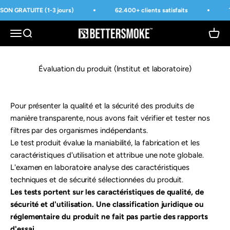
Passer au contenu
SON GRATUITE (1-3 jours)
62.400+ clients satisfaits
BetterSmoke™
Ouvrir la navigation
Ouvrir la recherche
Voir le
Évaluation du produit (Institut et laboratoire)
Pour présenter la qualité et la sécurité des produits de
manière transparente, nous avons fait vérifier et tester nos
filtres par des organismes indépendants.
Le test produit évalue la maniabilité, la fabrication et les
caractéristiques d'utilisation et attribue une note globale.
L'examen en laboratoire analyse des caractéristiques
techniques et de sécurité sélectionnées du produit.
Les tests portent sur les caractéristiques de qualité, de
sécurité et d'utilisation. Une classification juridique ou
réglementaire du produit ne fait pas partie des rapports
d'essai.