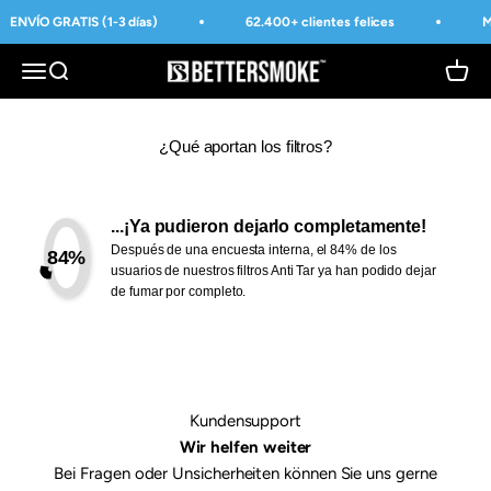
Ir al contenido
ENVÍO GRATIS (1-3 días)
62.400+ clientes felices
M
BetterSmoke™
Abrir menú de navegación
Abrir búsqueda
Abrir 
¿Qué aportan los filtros?
...¡Ya pudieron dejarlo completamente!
Después de una encuesta interna, el 84% de los
84%
usuarios de nuestros filtros Anti Tar ya han podido dejar
de fumar por completo.
Kundensupport
Wir helfen weiter
Bei Fragen oder Unsicherheiten können Sie uns gerne