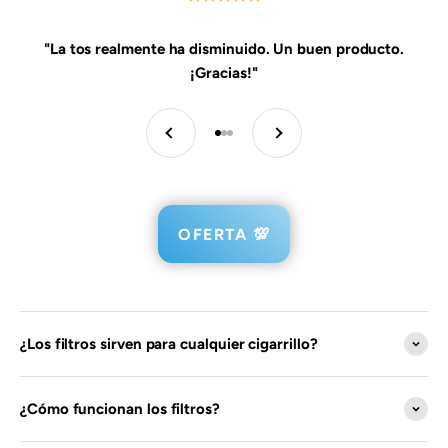
"La tos realmente ha disminuido. Un buen producto.
¡Gracias!"
Anterior
Siguiente
Ir al artículo 1
Ir al artículo 2
Ir al artículo 3
OFERTA 💯
¿Los filtros sirven para cualquier cigarrillo?
¿Cómo funcionan los filtros?