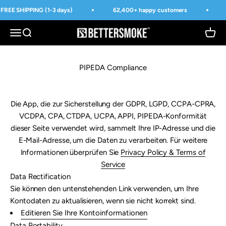
Skip to content
FREE SHIPPING (1-3 days)
62,400+ happy customers
BetterSmoke™
Open navigation menu
Open search
Open 
PIPEDA Compliance
Die App, die zur Sicherstellung der GDPR, LGPD, CCPA-CPRA,
VCDPA, CPA, CTDPA, UCPA, APPI, PIPEDA-Konformität
dieser Seite verwendet wird, sammelt Ihre IP-Adresse und die
E-Mail-Adresse, um die Daten zu verarbeiten. Für weitere
Informationen überprüfen Sie
Privacy Policy & Terms of
Service
Data Rectification
Sie können den untenstehenden Link verwenden, um Ihre
Kontodaten zu aktualisieren, wenn sie nicht korrekt sind.
Editieren Sie Ihre Kontoinformationen
Data Portability