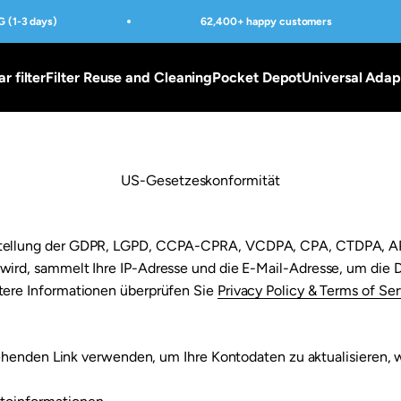
 (1-3 days)
62,400+ happy customers
ar filter
Filter Reuse and Cleaning
Pocket Depot
Universal Adap
US-Gesetzeskonformität
rstellung der GDPR, LGPD, CCPA-CPRA, VCDPA, CPA, CTDPA, A
wird, sammelt Ihre IP-Adresse und die E-Mail-Adresse, um die D
tere Informationen überprüfen Sie
Privacy Policy & Terms of Ser
henden Link verwenden, um Ihre Kontodaten zu aktualisieren, w