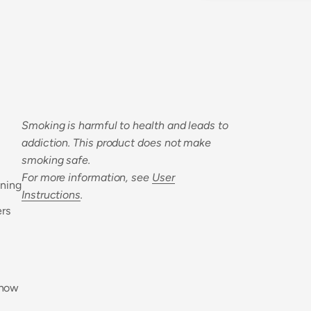
Smoking is harmful to health and leads to
addiction. This product does not make
smoking safe.
For more information, see
User
aning
Instructions
.
ers
 now