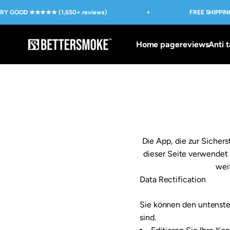
Skip to content
RY GOOD ★★★★★ (1,650+ reviews)
FREE SHIPPING
BetterSmoke™
Home page
reviews
Anti t
Die App, die zur Siche
dieser Seite verwendet 
wei
Data Rectification
Sie können den untenste
sind.