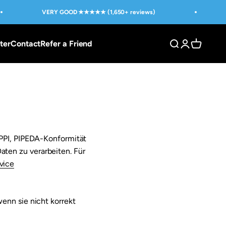
VERY GOOD ★★★★★ (1,650+ reviews)
ter
Contact
Refer a Friend
Open search
Open custom
Open shop
PPI, PIPEDA-Konformität
aten zu verarbeiten. Für
vice
enn sie nicht korrekt