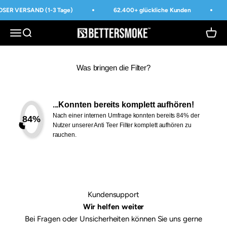
Zum Inhalt springen
SER VERSAND (1-3 Tage)
62.400+ glückliche Kunden
BetterSmoke™
Navigationsmenü öffnen
Suche öffnen
Waren
Was bringen die Filter?
...Konnten bereits komplett aufhören!
Nach einer internen Umfrage konnten bereits 84% der
84%
Nutzer unserer Anti Teer Filter komplett aufhören zu
rauchen.
Kundensupport
Wir helfen weiter
Bei Fragen oder Unsicherheiten können Sie uns gerne