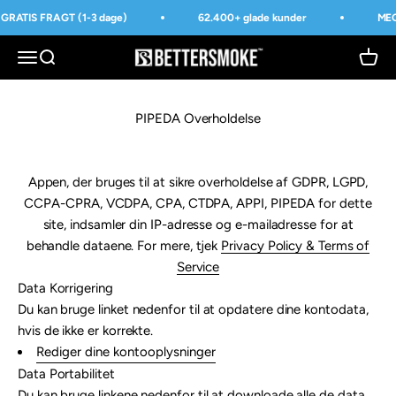
Spring til indhold
GRATIS FRAGT (1-3 dage)
62.400+ glade kunder
MEG
BetterSmoke™
Åbn navigationsmenu
Åbn søgefunktion
Åbn i
PIPEDA Overholdelse
Appen, der bruges til at sikre overholdelse af GDPR, LGPD,
CCPA-CPRA, VCDPA, CPA, CTDPA, APPI, PIPEDA for dette
site, indsamler din IP-adresse og e-mailadresse for at
behandle dataene. For mere, tjek
Privacy Policy & Terms of
Service
Data Korrigering
Du kan bruge linket nedenfor til at opdatere dine kontodata,
hvis de ikke er korrekte.
Rediger dine kontooplysninger
Data Portabilitet
Du kan bruge linkene nedenfor til at downloade alle de data,