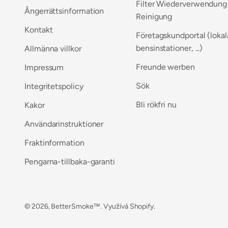
Filter Wiederverwendung
Ångerrättsinformation
Reinigung
Kontakt
Företagskundportal (lokal
bensinstationer, ...)
Allmänna villkor
Freunde werben
Impressum
Sök
Integritetspolicy
Bli rökfri nu
Kakor
Användarinstruktioner
Fraktinformation
Pengarna-tillbaka-garanti
© 2026, BetterSmoke™. Využívá Shopify.