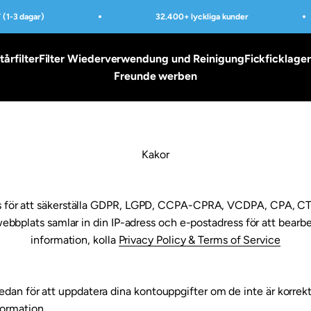
(1-3 dagar)
32.400+ lyckliga kunder
tårfilter
Filter Wiederverwendung und Reinigung
Fickficklager
Freunde werben
Kakor
 för att säkerställa GDPR, LGPD, CCPA-CPRA, VCDPA, CPA, CT
ebbplats samlar in din IP-adress och e-postadress för att bearbe
information, kolla
Privacy Policy & Terms of Service
dan för att uppdatera dina kontouppgifter om de inte är korrekt
formation