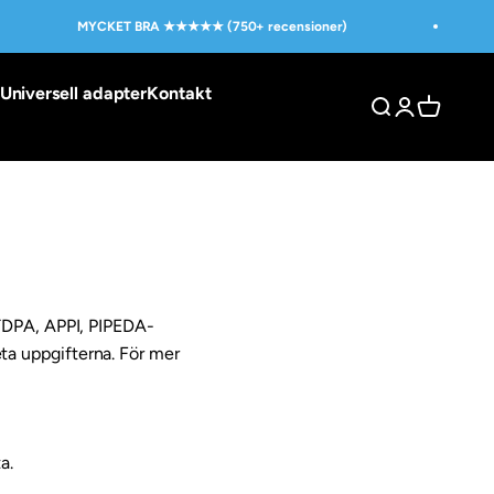
MYCKET BRA ★★★★★ (750+ recensioner)
Universell adapter
Kontakt
Otevřít vyhledáv
Otevřít strán
Otevřít ko
DPA, APPI, PIPEDA-
ta uppgifterna. För mer
a.