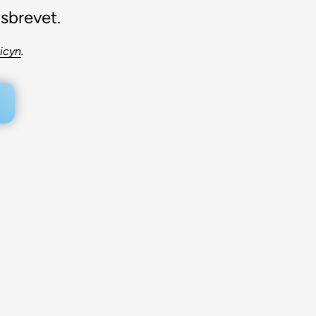
tsbrevet.
licyn
.