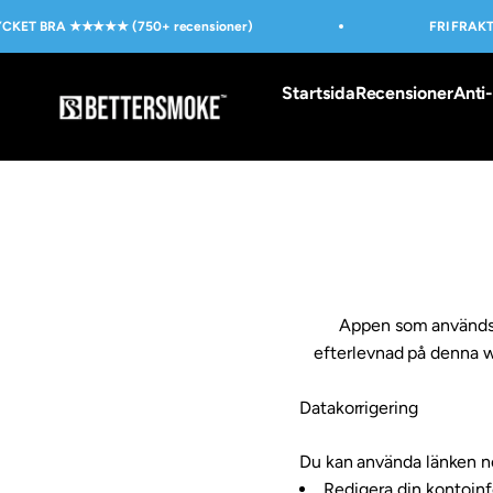
Přejít na obsah
CKET BRA ★★★★★ (750+ recensioner)
FRI FRAKT 
Startsida
Recensioner
Anti-
BetterSmoke™
Appen som används
efterlevnad på denna w
Datakorrigering
Du kan använda länken ne
Redigera din kontoin